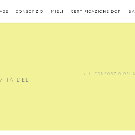
AGE
CONSORZIO
MIELI
CERTIFICAZIONE DOP
BA
IL CONSORZIO DEL 
VITÀ DEL