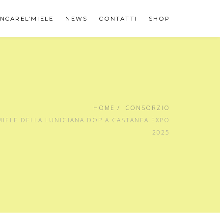
NCAREL’MIELE
NEWS
CONTATTI
SHOP
HOME
CONSORZIO
MIELE DELLA LUNIGIANA DOP A CASTANEA EXPO
2025