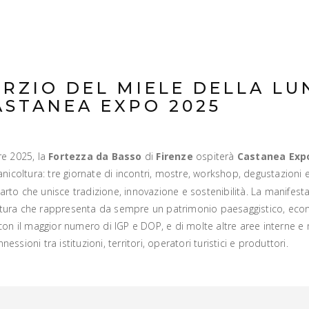
ORZIO DEL MIELE DELLA LU
ASTANEA EXPO 2025
re 2025, la
Fortezza da Basso
di
Firenze
ospiterà
Castanea Exp
anicoltura: tre giornate di incontri, mostre, workshop, degustazioni 
rto che unisce tradizione, innovazione e sostenibilità. La manifes
ura che rappresenta da sempre un patrimonio paesaggistico, econo
con il maggior numero di IGP e DOP, e di molte altre aree interne e 
ssioni tra istituzioni, territori, operatori turistici e produttori.