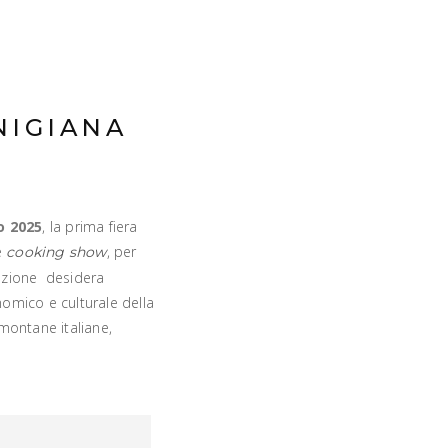
NIGIANA
o 2025
, la prima fiera
e
, per
cooking show
tazione desidera
mico e culturale della
montane italiane,