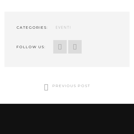
EVENTI
CATEGORIES:
FOLLOW US:
CONTINUE READING
PREVIOUS POST