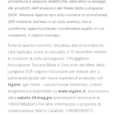
smielatura e sessioni didattiche, laboratori e assaggi
dei prodotti dell’alveare e del Miele della Lunigiana
DOP. Mielerie Aperte non solo riunisce in simultanea
200 mielerie italiane in un solo evento, ma si
conferma opportunità per condividere quello in cui
.
crediamo, il nostro mondo»
Forte di questo riscontro, l’iniziativa, alla terza edizione,
sarà replicata, come di consueto, il 15 novembre mentre
le occasioni di visita proseguono. Il Pungiglione,
Associazione Toscana Miele e Consorzio del Miele della
Lunigiana DOP colgono l’occasione per invitare altri a
partecipare grazie alle nuove esperienze proposte con
Sigeric
ogni mese – stesso format immersivo. L’intero
programma è disponibile su
www.sigeric.it
, la prossima
data
sabato 30 maggio
(prenotazioni necessarie al
+393318866241). Per altre informazioni e proposte di
collaborazione: Marco Cavallotti, +393807839721.